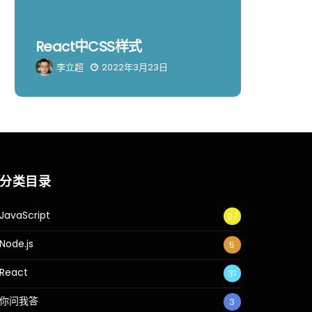
React中CSS样式
创建Re
李立超
2022年3月23日
李立超
分类目录
JavaScript
27
Node.js
5
React
31
你问我答
3