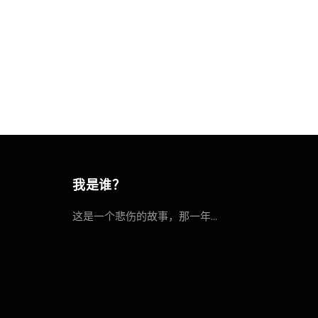
创建React项目
李立超
2022年
我是谁？
这是一个悲伤的故事，那一年...