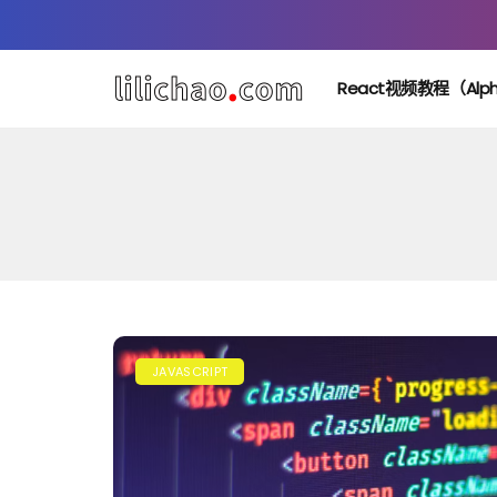
React视频教程（alp
JAVASCRIPT