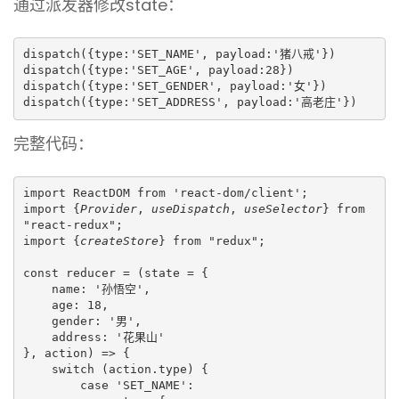
通过派发器修改state：
dispatch({type:'SET_NAME', payload:'猪八戒'})

dispatch({type:'SET_AGE', payload:28})

dispatch({type:'SET_GENDER', payload:'女'})

dispatch({type:'SET_ADDRESS', payload:'高老庄'})
完整代码：
import ReactDOM from 'react-dom/client';

import {
Provider
, 
useDispatch
, 
useSelector
} from 
"react-redux";

import {
createStore
} from "redux";

const reducer = (state = {

    name: '孙悟空',

    age: 18,

    gender: '男',

    address: '花果山'

}, action) => {

    switch (action.type) {

        case 'SET_NAME':
