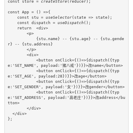
const store = 
createStore
(reducer);

const App = () =>{

    const stu = 
useSelector
(state => state);

    const dispatch = 
useDispatch
();

    return  <div>

        <p>

            {stu.name} -- {stu.age} -- {stu.gende
r} -- {stu.address}

        </p>

        <div>

            <button onClick={()=>{dispatch({typ
e:'SET_NAME', payload:'猪八戒'})}}>改name</button>

            <button onClick={()=>{dispatch({typ
e:'SET_AGE', payload:28})}}>改age</button>

            <button onClick={()=>{dispatch({typ
e:'SET_GENDER', payload:'女'})}}>改gender</button>

            <button onClick={()=>{dispatch({typ
e:'SET_ADDRESS', payload:'高老庄'})}}>改address</bu
tton>

        </div>

  </div>

};
