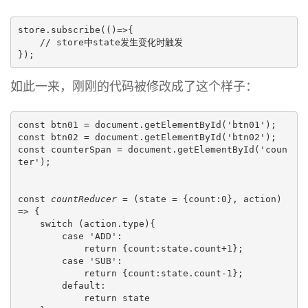
store.subscribe(()=>{

    // store中state发生变化时触发

});
如此一来，刚刚的代码被修改成了这个样子：
const btn01 = document.getElementById('btn01');
const btn02 = document.getElementById('btn02');
const counterSpan = document.getElementById('coun
ter');
const 
countReducer 
= (state = {count:0}, action) 
=> {
    switch (action.type){
        case 'ADD':
            return {count:state.count+1};
        case 'SUB':
            return {count:state.count-1};
        default:
            return state