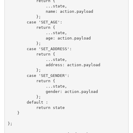
            return {

                ...state,

                name: action.payload

            };

        case 'SET_AGE':

            return {

                ...state,

                age: action.payload

            };

        case 'SET_ADDRESS':

            return {

                ...state,

                address: action.payload

            };

        case 'SET_GENDER':

            return {

                ...state,

                gender: action.payload

            };

        default :

            return state

    }

};
