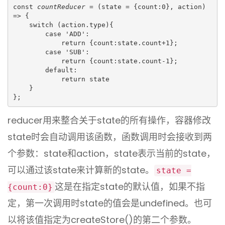
const 
countReducer 
= (state = {count:0}, action) 
=> {

    switch (action.type){

        case 'ADD':

            return {count:state.count+1};

        case 'SUB':

            return {count:state.count-1};

        default:

            return state

    }

};
reducer用来整合关于state的所有操作，容器修改
state时会自动调用该函数，函数调用时会接收到两
个参数：state和action，state表示当前的state，
可以通过该state来计算新的state。
state =
这是在指定state的默认值，如果不指
{count:0}
定，第一次调用时state的值会是undefined。也可
以将该值指定为createStore()的第二个参数。