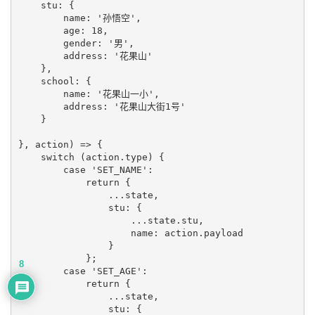
    stu: {

        name: '孙悟空',

        age: 18,

        gender: '男',

        address: '花果山'

    },

    school: {

        name: '花果山一小',

        address: '花果山大街1号'

    }

}, action) => {

    switch (action.type) {

        case 'SET_NAME':

            return {

                ...state,

                stu: {

                    ...state.stu,

                    name: action.payload

                }

            };

8
        case 'SET_AGE':

            return {

                ...state,

                stu: {
