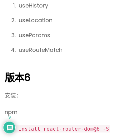
useHistory
useLocation
useParams
useRouteMatch
版本6
安装：
npm
9
npm install react-router-dom@6 -S