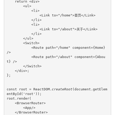
    return <div>

        <ul>

            <li>

                <Link to="/home">首页</Link>

            </li>

            <li>

                <Link to="/about">关于</Link>

            </li>

        </ul>

        <Switch>

            <Route path="/home" component={Home} 
/>

            <Route path="/about" component={Abou
t} />

        </Switch>

    </div>;

};

const root = ReactDOM.
createRoot
(document.getElem
entById('root'));

root.render(

    <BrowserRouter>

        <App/>

    </BrowserRouter>
