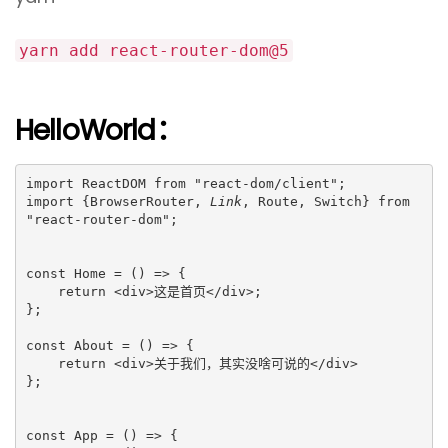
yarn add react-router-dom@5
HelloWorld：
import ReactDOM from "react-dom/client";

import {BrowserRouter, 
Link
, Route, Switch} from 
"react-router-dom";

const Home = () => {

    return <div>这是首页</div>;

};

const About = () => {

    return <div>关于我们，其实没啥可说的</div>

};

const App = () => {
